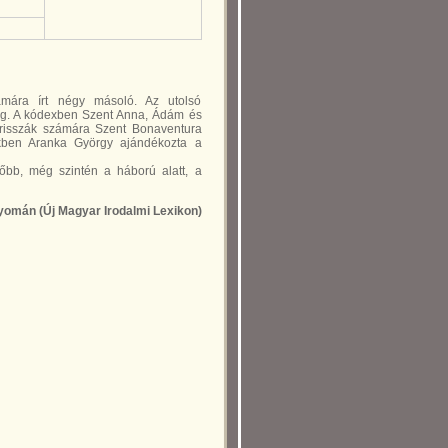
ámára írt négy másoló. Az utolsó
meg. A kódexben Szent Anna, Ádám és
arisszák számára Szent Bonaventura
vekben Aranka György ajándékozta a
sőbb, még szintén a háború alatt, a
nyomán (Új Magyar Irodalmi Lexikon)