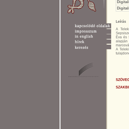
Digital
Digital
Leírás
A Telek
Sepsisz
Éva és 
alapján
marosvás
A Telek
tulajdon
SZÖVE
SZAKBI