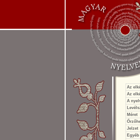
Az elk
Az elké
A nyel
Levél
Méret
Őrzőhe
Jelzet
Egyéb