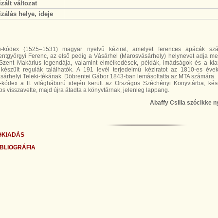
izált változat
izálás helye, ideje
i-kódex (1525–1531) magyar nyelvű kézirat, amelyet ferences apácák sz
entgyörgyi Ferenc, az első pedig a Vásárhel (Marosvásárhely) helynevet adja 
Szent Makárius legendája, valamint elmélkedések, példák, imádságok és a kl
 készült regulák találhatók. A 191 levél terjedelmű kéziratot az 1810-es é
árhelyi Teleki-tékának. Döbrentei Gábor 1843-ban lemásoltatta az MTA számára.
i-kódex a II. világháború idején került az Országos Széchényi Könyvtárba, ké
os visszavette, majd újra átadta a könyvtárnak, jelenleg lappang.
Abaffy Csilla szócikke 
GKIADÁS
BLIOGRÁFIA