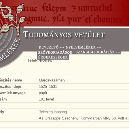
Teleki-kódex
észítés helye
Marosvásárhely
szítés ideje
1525–1531
vemlék anyaga
papír
szám
191 levél
ly
Jelenleg lappang.
Az Országos Széchényi Könyvtárban MNy 68. volt a j