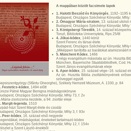
A mappában közölt facsimele lapok
1. Halotti Beszéd és Könyörgés
, 1192–1195 k
Budapest, Országos Széchényi Könyvtár, MNy 1,
2. Ómagyar Mária-siralom
, 13. század utolsó
Budapest, Országos Széchényi Könyvtár, MNy 7
3. Königsbergi Töredék
, 14. század közepe/má
Toruń, Biblioteka Universyteta, Rps 25/III
4. Jókai-kódex
, 1440 körül
Szent Ferenc és társai élete
Budapest, Országos Széchényi Könyvtár, MNy 6
„Miképpen tanította az barátokat alamizsnáért 
5. Müncheni Kódex
, 1466
A négy evangélium másolata az ún. Huszita Bib
München, Bayerische Staatsbibliothek, Cod. Hu
Szent János evangéliumának eleje
6. Apor-kódex
, 15. század vége–16. század el
Az ún. Huszita Biblia zsoltárkönyvének erős
szöveggel együtt
epsiszentgyörgy (Sfântu Gheorghe), Székely Nemzeti Múzeum, A. 1330, p. 84
. Festetics-kódex
, 1494 előtt
inizsi Pálné Magyar Benigna imádságoskönyve
udapest, Országos Széchényi Könyvtár, MNy 73, f. 2v
 Mária-zsolozsma kezdete, a 94. zsoltár eleje
. Margit-legenda
, 1510
rpád-házi Szent Margit élete és csodái
udapest, Országos Széchényi Könyvtár, MNy 3, f. 93v
. Peer-kódex
, 16. század első negyede
egendákat, imádságokat, énekeket tartalmazó kódex
udapest, Országos Széchényi Könyvtár, MNy 12, f. 154v
észlet a Szent László-énekből