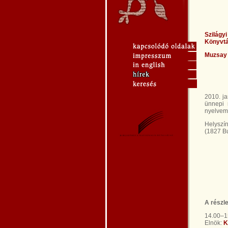
Szilágy
Könyvtár
Muzsay 
2010. ja
ünnepi 
nyelveml
Helyszín
(1827 Bu
A részl
14.00–1
Elnök:
K