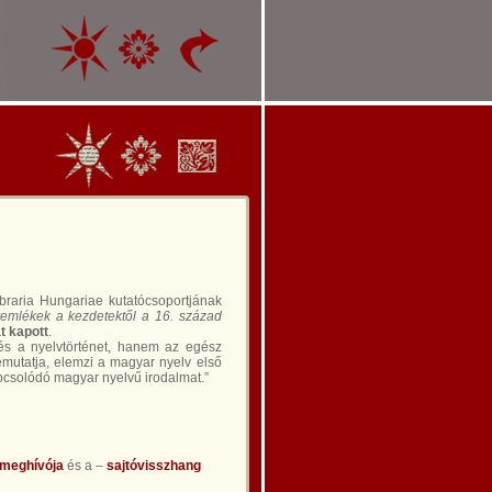
braria Hungariae kutatócsoportjának
vemlékek a kezdetektől a 16. század
t kapott
.
 és a nyelvtörténet, hanem az egész
mutatja, elemzi a magyar nyelv első
pcsolódó magyar nyelvű irodalmat.”
meghívója
és a –
sajtóvisszhang