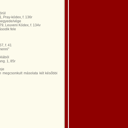
örül
 Pray-kódex, f. 136r
 negyede/vége
9, Leuveni Kódex, f. 134v
sodik fele
7, f. 41
menni”
liából
ng. 1, 85r
eje
en megcsonkult másolata két későbbi