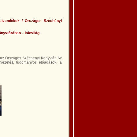
yelvemlékek / Országos Széchényi
nyvtárában – Infovilág
 az Országos Széchényi Könyvtár. Az
tvezetés, tudományos előadások, a