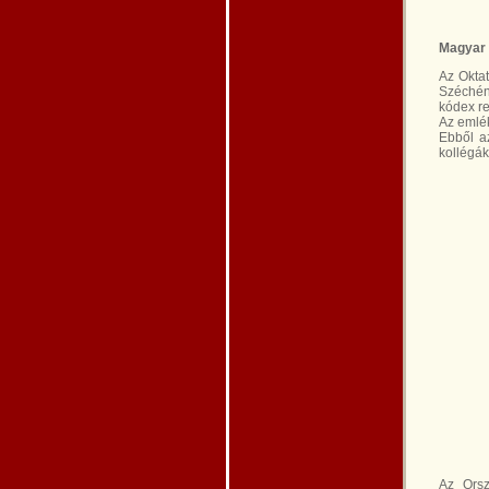
Magyar 
Az Oktat
Széchény
kódex re
Az emlé
Ebből az
kollégák
Az Orsz