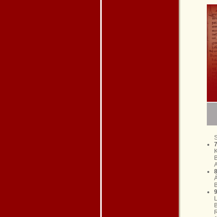
S
7
K
B
A
8
Á
B
9
L
B
R