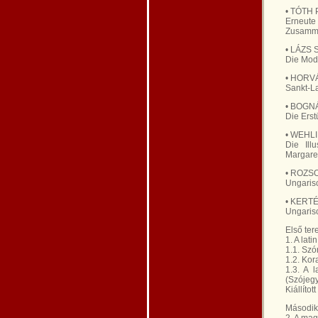
• TÓTH P
Erneut
Zusamm
• LÁZS 
Die Mod
• HORVÁT
Sankt-L
• BOGNÁ
Die Ers
• WEHLI 
Die Ill
Margare
• ROZSO
Ungaris
• KERTÉ
Ungaris
Első ter
1. A lat
1.1. Szó
1.2. Kor
1.3. A 
(Szójegy
Kiállítot
Második