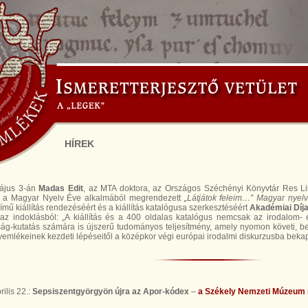
HÍREK
ájus 3-án
Madas Edit
, az MTA doktora, az Országos Széchényi Könyvtár Res Li
e a Magyar Nyelv Éve alkalmából megrendezett
„Látjátok feleim…” Magyar nyel
ímű kiállítás rendezéséért és a kiállítás katalógusa szerkesztéséért
Akadémiai Díja
 az indoklásból: „A kiállítás és a 400 oldalas katalógus nemcsak az irodalom-
g-kutatás számára is újszerű tudományos teljesítmény, amely nyomon követi, be
emlékeinek kezdeti lépéseitől a középkor végi európai irodalmi diskurzusba beka
ilis 22.:
Sepsiszentgyörgyön újra az Apor-kódex
–
a Székely Nemzeti Múzeum 