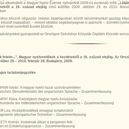
ója alkalmából a Magyar Nyelv Évének nyilvánított 2009-es esztendő előtt.
„Látj
tektől a 16. század elejéig
című kiállítás 2009. október 29. és 2010. februá
rban.
táshoz készült négyszáz oldalas katalógusban közölt tanulmányokat gazdag képa
készült mappában, – melyet oktatási segédanyagnak is ajánlunk –, tizenkét nyelv
dó rövid ismertető füzetet közlünk.
adványokkal gyarapodott az Országos Széchényi Könyvtár Digitális Kincstár soroza
k feleim...”. Magyar nyelvemlékek a kezdetektől a 16. század elejéig. Az Orsz
tóber 29 – 2010. február 28. Budapest, 2009.
ógus tartalomjegyzéke
ANN István: A magyar nyelv hazai szórványemlékei
mischen Streudenkmäler der ungarischen Sprache – Zusammenfassung
PAY Klára: A középkori magyar nyelv évszázadai
rhunderte der mittelalterlichen ungarischen Sprache – Zusammenfassung
R Lea: Arcképtöredékek ómagyar scriptorokról
fragmente altungarischer Schreiber – Zusammenfassung
LETY András: Irodalmak útban a pergamen felé
uren im Entstehungsprozess – Zusammenfassung