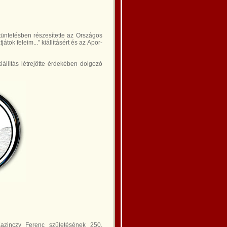
tüntetésben részesítette az Országos
ok feleim...” kiállításért és az Apor-
állítás létrejötte érdekében dolgozó
Kazinczy Ferenc születésének 250.