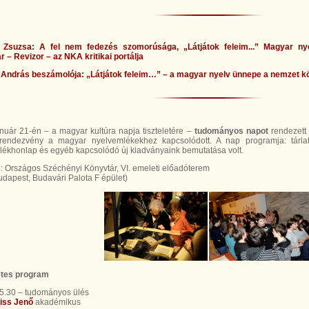
i Zsuzsa: A fel nem fedezés szomorúsága, „Látjátok feleim...” Magyar n
 – Revizor – az NKA kritikai portálja
András beszámolója: „Látjátok feleim…” – a magyar nyelv ünnepe a nemzet kö
nuár 21-én – a magyar kultúra napja tiszteletére –
tudományos napot
rendezett
rendezvény a magyar nyelvemlékekhez kapcsolódott. A nap programja: tárla
ékhonlap és egyéb kapcsolódó új kiadványaink bemutatása volt.
: Országos Széchényi Könyvtár, VI. emeleti előadóterem
dapest, Budavári Palota F épület)
etes program
5.30 – tudományos ülés
iss Jenő
akadémikus