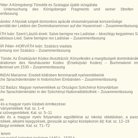
éter: A Königsbergi Töredék és Szalagjai újabb vizsgálata
e Untersuchung des Königsberger Fragments und seiner Streifen
enfassung
Sándor: A Nyulak szigeti domonkos apácák olvasmányainak korszerűsége
ernität der Lektüre der Dominikanerinnen auf der Haseninsel – Zusammenfassung
H Iván: Szent László-ének: Salve benigne rex Ladislae – Idvezlégy kegyelmes Sz
adislaus-Lied. Salve benigne rex Ladislae – Zusammenfassung
R Péter–HORVÁTH Iván: Szabács viadala
türmung von Szabács – Zusammenfassung
Tünde: Az Érsekújvári Kódex illusztrációi: Könyvfestés a margitszigeti dominikáná
ustrationen des Neuhäuseler Kodex (Érsekújvári Kodex) – Buchmalerei im
teninsel um 1530 – Zusammenfassung
NDAI Marianne: Eredeti kötésben fennmaradt nyelvemlékeink
che Sprachdenkmäler in historischen Einbänden – Zusammenfassung
SZ Balázs: Magyar nyelvemlékek az Országos Széchényi Könyvtárban
che Sprachdenkmäler in der Széchényi-Nationalbibliothek – Zusammenfassung
em
in és a magyar nyelv írásbeli érintkezései
rványemlékek: Kat. sz. 1–4
ai szövegemlékek: Kat. sz. 5–11
latin és a magyar nyelv folyamatos együttélése az iskolai oktatásban, a pasz
zékek, alkalmi lejegyzések, glosszák az egész középkoron át): Kat. sz. 12–19
t tárgyi emlékek: Kat. sz. T1–T2
 terem