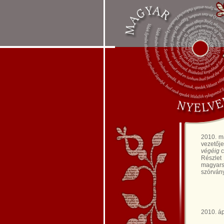
2010. m
vezetőj
végéig
c
Részlet
magyarsá
szórvány
2010. ápr