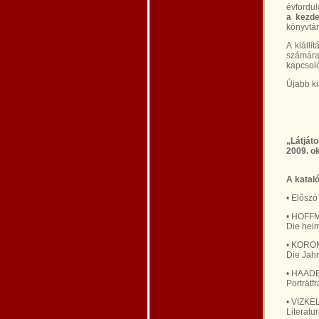
évfordul
a kezde
könyvtá
A kiállí
számára 
kapcsoló
Újabb ki
„Látjáto
2009. ok
A katal
• Előszó
• HOFFM
Die hei
• KOROM
Die Jah
• HAADE
Porträt
• VIZKE
Literat