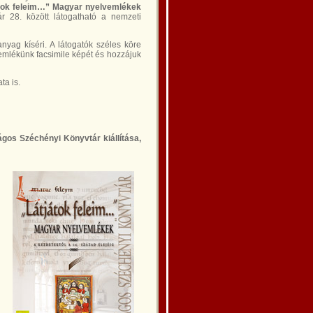
átok feleim…” Magyar nyelvemlékek
r 28. között látogatható a nemzeti
nyag kíséri. A látogatók széles köre
emlékünk facsimile képét és hozzájuk
ta is.
ágos Széchényi Könyvtár kiállítása,