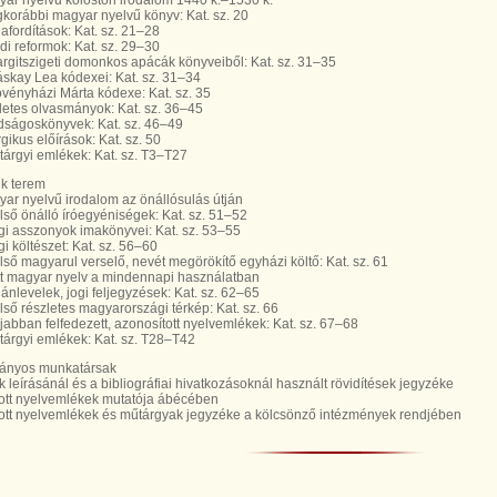
yar nyelvű kolostori irodalom 1440 k.–1530 k.
egkorábbi magyar nyelvű könyv: Kat. sz. 20
iafordítások: Kat. sz. 21–28
di reformok: Kat. sz. 29–30
argitszigeti domonkos apácák könyveiből: Kat. sz. 31–35
áskay Lea kódexei: Kat. sz. 31–34
övényházi Márta kódexe: Kat. sz. 35
letes olvasmányok: Kat. sz. 36–45
dságoskönyvek: Kat. sz. 46–49
rgikus előírások: Kat. sz. 50
t tárgyi emlékek: Kat. sz. T3–T27
k terem
yar nyelvű irodalom az önállósulás útján
első önálló íróegyéniségek: Kat. sz. 51–52
ági asszonyok imakönyvei: Kat. sz. 53–55
gi költészet: Kat. sz. 56–60
első magyarul verselő, nevét megörökítő egyházi költő: Kat. sz. 61
ott magyar nyelv a mindennapi használatban
ánlevelek, jogi feljegyzések: Kat. sz. 62–65
első részletes magyarországi térkép: Kat. sz. 66
újabban felfedezett, azonosított nyelvemlékek: Kat. sz. 67–68
t tárgyi emlékek: Kat. sz. T28–T42
ányos munkatársak
k leírásánál és a bibliográfiai hivatkozásoknál használt rövidítések jegyzéke
lított nyelvemlékek mutatója ábécében
lított nyelvemlékek és műtárgyak jegyzéke a kölcsönző intézmények rendjében