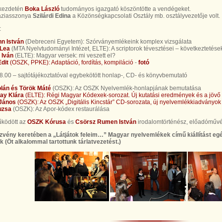
 kezdetén
Boka László
tudományos igazgató köszöntötte a vendégeket.
áziasszonya
Szilárdi Edina
a Közönségkapcsolati Osztály mb. osztályvezetője volt.
:
n István
(Debreceni Egyetem): Szórványemlékeink komplex vizsgálata
 Lea
(MTA Nyelvtudományi Intézet, ELTE): A scriptorok tévesztései – következtetése
 Iván
(ELTE): Magyar versek: mi veszett el?
dit
(OSZK, PPKE): Adaptáció, fordítás, kompiláció
-
fotó
.00 – sajtótájékoztatóval egybekötött honlap-, CD- és könyvbemutató
lán és Török Máté
(OSZK): Az OSZK Nyelvemlék-honlapjának bemutatása
ay Klára
(ELTE): Régi Magyar Kódexek-sorozat. Új kutatási eredmények és a jövő t
 János
(OSZK): Az OSZK „Digitális Kincstár” CD-sorozata, új nyelvemlékkiadványok
uzsa
(OSZK): Az Apor-kódex restaurálása
ködött az
OSZK Kórusa
és
Csörsz Rumen István
irodalomtörténész, előadóművé
zvény keretében a „Látjátok feleim…” Magyar nyelvemlékek című kiállítást e
k (Öt alkalommal tartottunk tárlatvezetést.)