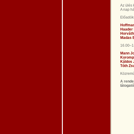
Az ülés
A nap h
Előadók
Hoffman
Haader
Horváth
Madas E
16.00–18
Mann Jo
Koromp
Káldos
Tóth Zs
Közremű
A rende
látogató