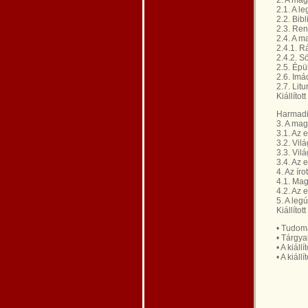
2. A mag
2.1. A l
2.2. Bibl
2.3. Ren
2.4. A m
2.4.1. R
2.4.2. S
2.5. Épü
2.6. Imá
2.7. Litu
Kiállítot
Harmadi
3. A mag
3.1. Az 
3.2. Vil
3.3. Vilá
3.4. Az 
4. Az ír
4.1. Mag
4.2. Az 
5. A leg
Kiállítot
• Tudom
• Tárgya
• A kiál
• A kiál