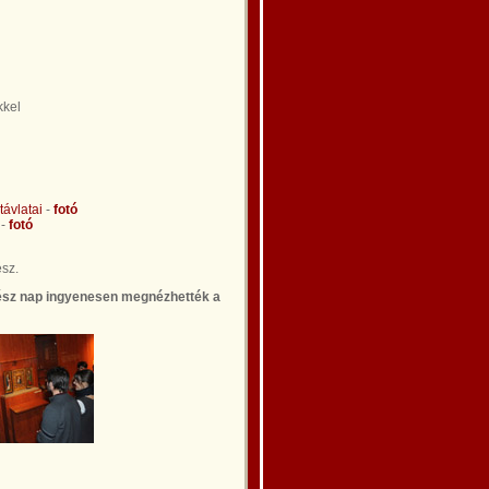
kkel
ávlatai
-
fotó
-
fotó
sz.
gész nap ingyenesen megnézhették a