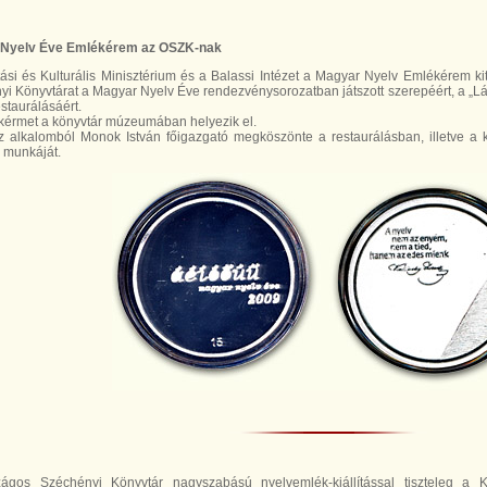
Nyelv Éve Emlékérem az OSZK-nak
ási és Kulturális Minisztérium és a Balassi Intézet a Magyar Nyelv Emlékérem ki
i Könyvtárat a Magyar Nyelv Éve rendezvénysorozatban játszott szerepéért, a „Látját
staurálásáért.
kérmet a könyvtár múzeumában helyezik el.
 alkalomból Monok István főigazgató megköszönte a restaurálásban, illetve a ki
 munkáját.
ágos Széchényi Könyvtár nagyszabású nyelvemlék-kiállítással tiszteleg a 