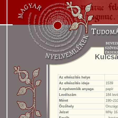
Kulcsá
Az elkészítés helye
Az elkészítés ideje
1539
A nyelvemlék anyaga
papír
Levélszám
184 levé
Méret
190–21
Őrzőhely
Országo
Jelzet
MNy 16
Egyéb
– basta