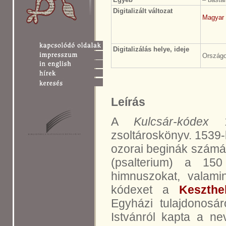
Digitalizált változat
Magyar 
Digitalizálás helye, ideje
Országo
Leírás
A
Kulcsár-kódex
18
zsoltároskönyv. 1539-
ozorai beginák számár
(psalterium) a 150 
himnuszokat, valamin
kódexet a
Keszthe
Egyházi tulajdonosáró
Istvánról kapta a n