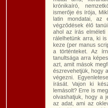
krónikaíró, nemzet
ismerője és írója, Mi
latin mondatai, az
végződések élő tanúi
ahol az írás elméleti
rálelhetünk arra, ki is
keze (per manus scri
a történteket. Az í
tanultsága arra képes
azt, amit mások megfo
észrevehetjük, hogy a
végezni. Egyenletese
írását. Vajon ki kés
lemásolt? Erre is megt
olvashatjuk, hogy a 
az adat, ami az oklev