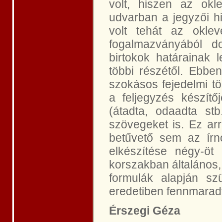
volt, hiszen az okle
udvarban a jegyzői hi
volt tehát az oklev
fogalmazványából d
birtokok határainak 
többi részétől. Ebbe
szokásos fejedelmi t
a feljegyzés készítő
(átadta, odaadta st
szövegeket is. Ez arr
betűvető sem az írn
elkészítése négy-ö
korszakban általános,
formulák alapján szü
eredetiben fennmaradt
Érszegi Géza