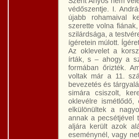
Szent Ányos nem vélet
védőszentje. I. And
újabb rohamaival ke
szerette volna fiának
szilárdsága, a testvér
ígéretein múlott. Ígér
Az oklevelet a korsz
írták, s – ahogy a s
formában őrizték. Ami
voltak már a 11. sz
bevezetés és tárgyalá
simára csiszolt, ke
oklevélre ismétlődő,
elkülönültek a nagyo
annak a pecsétjével t
aljára került azok al
eseménynél, vagy netá