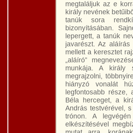
megtaláljuk az e korr
király nevének betűibő
tanúk sora rendkí
bizonyításában. Saj
lepergett, a tanúk n
javarészt. Az aláírás
mellett a keresztet ra
„aláíró” megnevezése
munkája. A király
megrajzolni, többnyi
hiányzó vonalát h
legfontosabb része, a
Béla herceget, a kir
András testvérével, s
trónon. A legvégén
elkészítésével megbí
mutat arra, korána