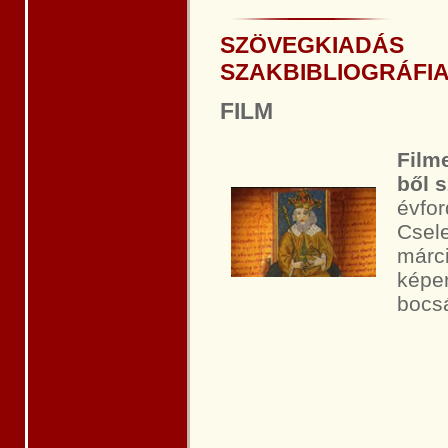
SZÖVEGKIADÁS
SZAKBIBLIOGRÁFI
FILM
Film
ből s
évfo
Csel
márci
képer
bocsá