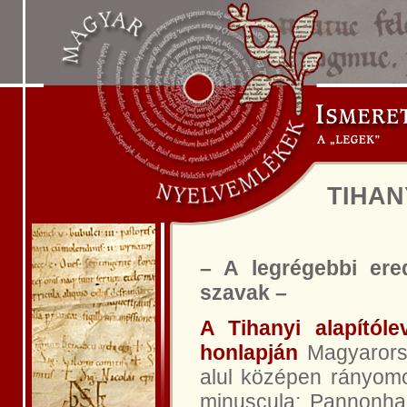
TIHAN
– A legrégebbi ere
szavak –
A Tihanyi alapítól
honlapján
Magyarorsz
alul középen rányom
minuscula; Pannonhal