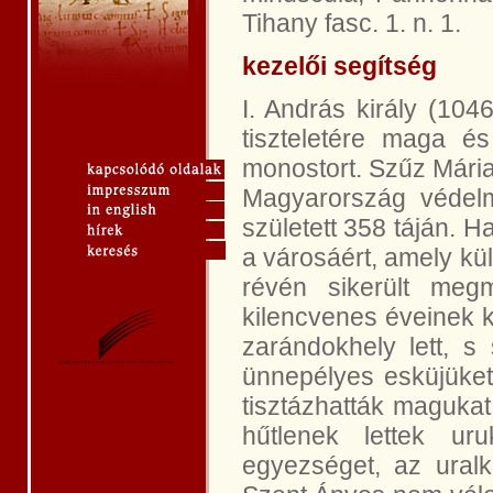
Tihany fasc. 1. n. 1.
kezelői segítség
I. András király (10
tiszteletére maga és 
monostort. Szűz Mária 
Magyarország védelm
született 358 táján. 
a városáért, amely kü
révén sikerült megm
kilencvenes éveinek 
zarándokhely lett, s 
ünnepélyes esküjüket,
tisztázhatták maguka
hűtlenek lettek ur
egyezséget, az uralk