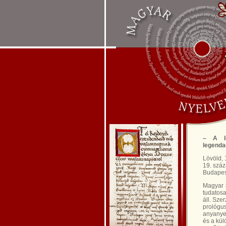
– A le
legenda
Lövöld, 
19. száz
Budapes
Magyar n
tudatos
áll. Sze
prológu
anyanyel
és a kül