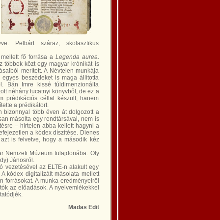
ve. Pelbárt száraz, skolasztikus
mellett fő forrása a
Legenda aurea
.
z többek közt egy magyar krónikát is
rásaiból merített. A Névtelen munkája
 egyes beszédeket is maga állította
l. Bán Imre kissé túldimenzionálta
tott néhány tucatnyi könyvből, de ez a
m prédikációs céllal készült, hanem
ette a prédikátort.
n bizonnyal több éven át dolgozott a
osan másolta egy rendtársával, nem is
ésre – hirtelen abba kellett hagyni a
fejezetlen a kódex díszítése. Dienes
azt is felvetve, hogy a második kéz
ar Nemzeti Múzeum tulajdonába. Oly
dy) Jánosról.
kó vezetésével az ELTE-n alakult egy
A kódex digitalizált másolata mellett
atin forrásokat. A munka eredményeiről
tók az előadások. A nyelvemlékekkel
tatódjék.
Madas Edit