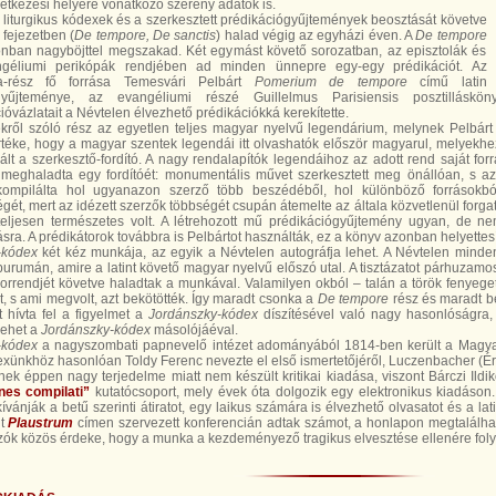
etkezési helyére vonatkozó szerény adatok is.
a liturgikus kódexek és a szerkesztett prédikációgyűjtemények beosztását követve
 fejezetben (
De tempore, De sanctis
) halad végig az egyházi éven. A
De tempore
onban nagyböjttel megszakad. Két egymást követő sorozatban, az episztolák és
géliumi perikópák rendjében ad minden ünnepre egy-egy prédikációt. Az
la-rész fő forrása Temesvári Pelbárt
Pomerium de tempore
című latin
yűjteménye, az evangéliumi részé Guillelmus Parisiensis posztillásköny
ióvázlatait a Névtelen élvezhető prédikációkká kerekítette.
kről szóló rész az egyetlen teljes magyar nyelvű legendárium, melynek Pelbárt 
téke, hogy a magyar szentek legendái itt olvashatók először magyarul, melyekhe
ált a szerkesztő-fordító. A nagy rendalapítók legendáihoz az adott rend saját for
meghaladta egy fordítóét: monumentális művet szerkesztett meg önállóan, s az
kompilálta hol ugyanazon szerző több beszédéből, hol különböző forrásokbó
gét, mert az idézett szerzők többségét csupán átemelte az általa közvetlenül forga
teljesen természetes volt. A létrehozott mű prédikációgyűjtemény ugyan, de ne
ásra. A prédikátorok továbbra is Pelbártot használták, ez a könyv azonban helyettesít
-kódex
két kéz munkája, az egyik a Névtelen autográfja lehet. A Névtelen minde
purumán, amire a latint követő magyar nyelvű előszó utal. A tisztázatot párhuzam
sorrendjét követve haladtak a munkával. Valamilyen okból – talán a török fenyeget
, s ami megvolt, azt bekötötték. Így maradt csonka a
De tempore
rész és maradt be
 hívta fel a figyelmet a
Jordánszky-kódex
díszítésével való nagy hasonlóságra, 
lehet a
Jordánszky-kódex
másolójáéval.
-kódex
a nagyszombati papnevelő intézet adományából 1814-ben került a Magy
xünkhöz hasonlóan Toldy Ferenc nevezte el első ismertetőjéről, Luczenbacher (Ér
ek éppen nagy terjedelme miatt nem készült kritikai kiadása, viszont Bárczi Ildi
es compilati”
kutatócsoport, mely évek óta dolgozik egy elektronikus kiadáson. 
kívánják a betű szerinti átiratot, egy laikus számára is élvezhető olvasatot és a l
nt
Plaustrum
címen szervezett konferencián adtak számot, a honlapon megtalálha
zók közös érdeke, hogy a munka a kezdeményező tragikus elvesztése ellenére foly