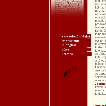
a mű kel
A kötet 
két nagy
rész az
az evan
episzto
beszédg
prédikác
A szente
Külön ér
felhaszn
messze 
össze, 
műveltsé
korban 
felolvas
Az
Érdy
kötet im
a kötet 
másolást
Erzsébet
azonos 
Az
Érdy
sok kóde
A kódexn
„Sermon
közölni 
évenké
foglalko