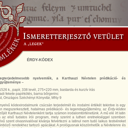
ÉRDY-KÓDEX
gterjedelmesebb nyelvemlék, a Karthauzi Névtelen prédikáció- és
gyűjteménye –
1526 k., papír, 338 levél, 275×220 mm, bastarda és kurzív írás
adi fekete papírkötés, barna bőrgerinc
t, Országos Széchényi Könyvtár, MNy 9
yelvű kódexirodalmunk csúcsán terjedelmét és irodalmi értékét tekintve is egy
an megszerkesztett, hatalmas prédikáció- és legendagyűjtemény, az
Érdy-kódex
rzőjét Karthauzi Névtelenként tartja számon irodalomtörténetünk. A mű elé írt latin
s az első tudatos írói program, mely szerint a lutheri eretnekséggel szemben
vű szent olvasnivalóval kívánja felvértezni a latinul nem tudó laikus testvéreket
önböző rendekhez tartozó apácákat. A prológusnak köszönhetők a Névtelenre és